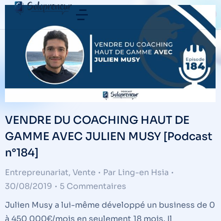
VENDRE DU COACHING HAUT DE
GAMME AVEC JULIEN MUSY [Podcast
n°184]
Entrepreunariat
,
Vente
Par
Ling-en Hsia
30/08/2019
5 Commentaires
Julien Musy a lui-même développé un business de 0
à 450 000€/mois en seulement 18 mois. Il