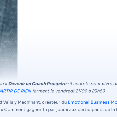
se «
Devenir un Coach Prospère
: 3 secrets pour vivre d
ARTIR DE RIEN
ferment le vendredi 21/09 à 23h59
id Valls y Machinant, créateur du
Emotional Business M
ce « Comment gagner 1h par jour » aux participants de l
eneuriat va t’aider à développer ton entreprise sur de