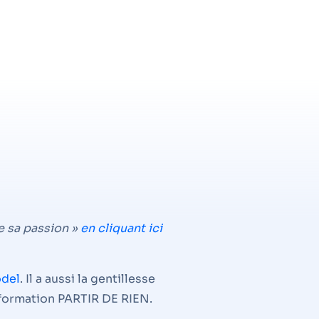
e sa passion »
en cliquant ici
odel
. Il a aussi la gentillesse
a formation PARTIR DE RIEN.
s bases saines.